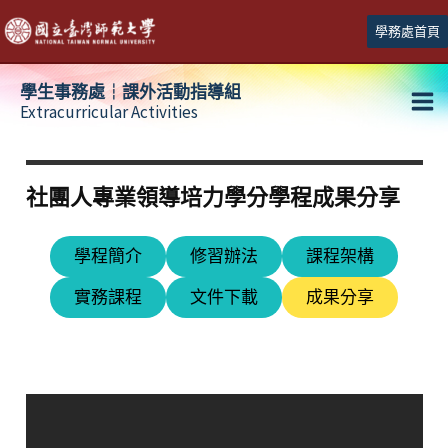
跳
學務處首頁
至
主
學生事務處┆課外活動指導組
要
Extracurricular Activities
Ma
內
容
Me
社團人專業領導培力學分學程成果分享
學程簡介
修習辦法
課程架構
實務課程
文件下載
成果分享