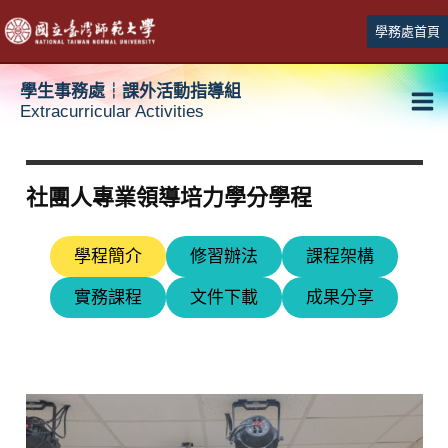
跳
學務處首頁
至
主
學生事務處┆課外活動指導組
要
Extracurricular Activities
Ma
內
容
Me
社團人專業領導培力學分學程
學程簡介
修習辦法
課程架構
實務課程
文件下載
成果分享