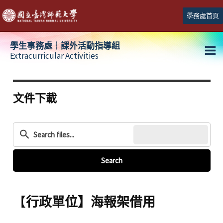
跳
學務處首頁
至
主
學生事務處┆課外活動指導組
要
Extracurricular Activities
Ma
內
容
Me
文件下載
Search
【
行政單位】海報架借用