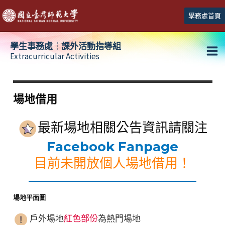
跳
學務處首頁
至
主
學生事務處┆課外活動指導組
要
Extracurricular Activities
Ma
內
容
Me
場地借用
最新場地相關公告資訊請關注
Facebook Fanpage
目前未開放個人場地借用！
場地平面圖
戶外場地
紅色部份
為熱門場地