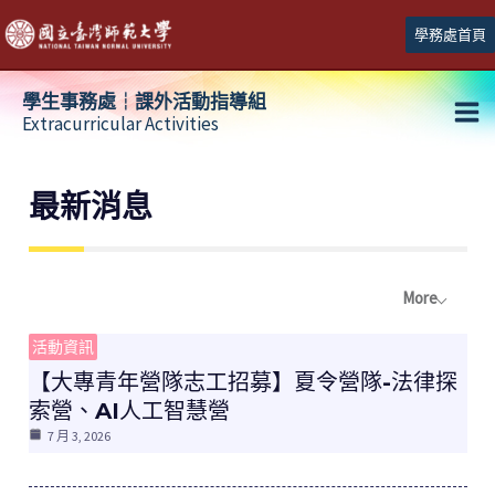
跳
學務處首頁
至
主
學生事務處┆課外活動指導組
要
Extracurricular Activities
Ma
內
容
Me
最新消息
More
活動資訊
【大專青年營隊志工招募】夏令營隊-法律探
索營、AI人工智慧營
7 月 3, 2026