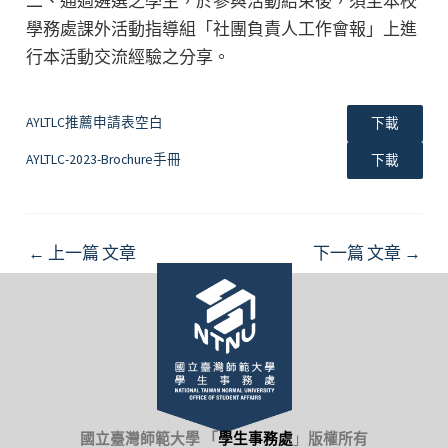
二、通過遴選之學生，於參與活動結束後，須至本校
學務處課外活動指導組「社團負責人工作會報」上進
行本活動交流經驗之分享。
AYLTLC推薦申請表空白
下載
AYLTLC-2023-Brochure手冊
下載
Post
←
上一篇 文章
下一篇 文章
→
navigation
國立臺灣師範大學 「
學生事務處
」
版權所有