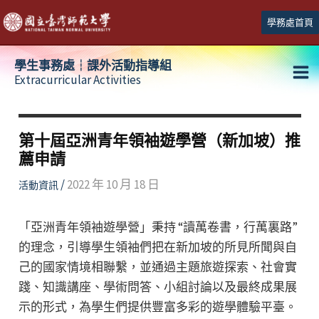
跳
學務處首頁
至
主
學生事務處┆課外活動指導組
要
Extracurricular Activities
Ma
內
容
Me
第十屆亞洲青年領袖遊學營（新加坡）推
薦申請
/
2022 年 10 月 18 日
活動資訊
「亞洲青年領袖遊學營」秉持 “讀萬卷書，行萬裏路”
的理念，引導學生領袖們把在新加坡的所見所聞與自
己的國家情境相聯繫，並通過主題旅遊探索、社會實
踐、知識講座、學術問答、小組討論以及最終成果展
示的形式，為學生們提供豐富多彩的遊學體驗平臺。