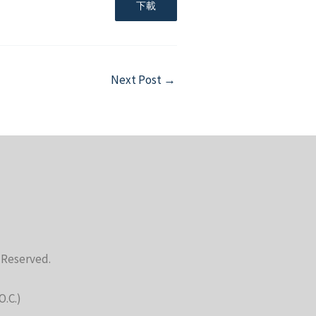
下載
Next Post
→
s Reserved.
O.C.)