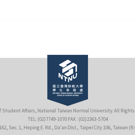
f Student Affairs, National Taiwan Normal University. All Right
TEL: (02)7749-1070 FAX : (02)2363-5704
162, Sec. 1, Heping E. Rd., Da'an Dist., Taipei City 106, Taiwan (R.