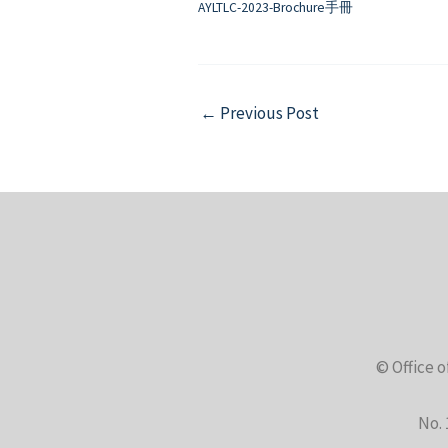
AYLTLC-2023-Brochure手冊
Post
←
Previous Post
navigation
© Office o
No. 