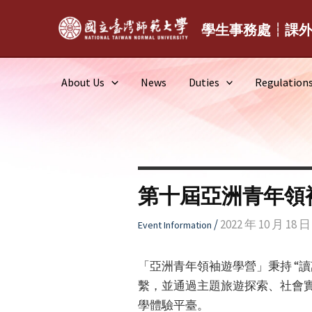
Skip
to
學生事務處┆課
content
About Us
News
Duties
Regulation
第十屆亞洲青年領
/
2022 年 10 月 18 日
Event Information
「亞洲青年領袖遊學營」秉持 “
繫，並通過主題旅遊探索、社會
學體驗平臺。