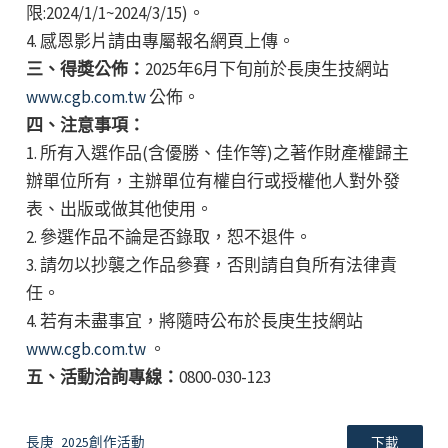
限:2024/1/1~2024/3/15)。
4. 感恩影片請由專屬報名網頁上傳。
三、得奬公佈：
2025年6月下旬前於長庚生技網站
www.cgb.com.tw
公佈。
四、注意事項：
1. 所有入選作品(含優勝、佳作等)之著作財產權歸主
辦單位所有，主辦單位有權自行或授權他人對外發
表、出版或做其他使用。
2. 參選作品不論是否錄取，恕不退件。
3. 請勿以抄襲之作品參賽，否則請自負所有法律責
任。
4. 若有未盡事宜，將隨時公布於長庚生技網站
www.cgb.com.tw
。
五、活動洽詢專線：
0800-030-123
長庚_2025創作活動
下載