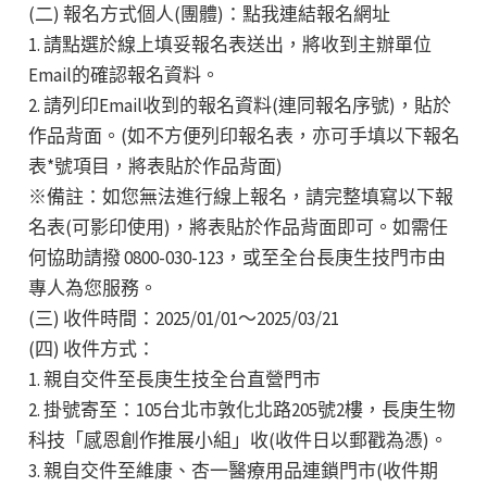
(二) 報名方式個人(團體)：點我連結報名網址
1. 請點選於線上填妥報名表送出，將收到主辦單位
Email的確認報名資料。
2. 請列印Email收到的報名資料(連同報名序號)，貼於
作品背面。(如不方便列印報名表，亦可手填以下報名
表*號項目，將表貼於作品背面)
※備註：如您無法進行線上報名，請完整填寫以下報
名表(可影印使用)，將表貼於作品背面即可。如需任
何協助請撥 0800-030-123，或至全台長庚生技門市由
專人為您服務。
(三) 收件時間：2025/01/01～2025/03/21
(四) 收件方式：
1. 親自交件至長庚生技全台直營門市
2. 掛號寄至：105台北市敦化北路205號2樓，長庚生物
科技「感恩創作推展小組」收(收件日以郵戳為憑)。
3. 親自交件至維康、杏一醫療用品連鎖門市(收件期