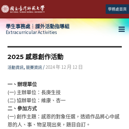
跳
學務處首頁
至
主
學生事務處┆課外活動指導組
要
Extracurricular Activities
Ma
內
容
Me
2025 感恩創作活動
,
/
2024 年 12 月 12 日
活動資訊
競賽資訊
一、辦理單位
(一) 主辦單位：長庚生技
(二) 協辦單位：維康、杏一
二、參加方式
(一) 創作主題：感恩的對象任選，透過作品將心中感
恩的人、事、物呈現出來，題目自訂。