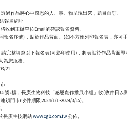
選，透過作品將心中感恩的人、事、物呈現出來，題目自訂。
連結報名網址
，將收到主辦單位Email的確認報名資料。
資料(連同報名序號)，貼於作品背面。(如不方便列印報名表，亦
完整填寫以下報名表(可影印使用)，將表貼於作品背面即可。如需
專人為您服務。
3/21
門市
路205號2樓，長庚生物科技「感恩創作推展小組」收(收件日以
(收件期限:2024/1/1~2024/3/15)。
傳。
前於長庚生技網站
www.cgb.com.tw
公佈。