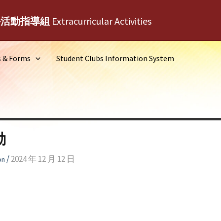
外活動指導組
Extracurricular Activities
s & Forms
Student Clubs Information System
動
/
2024 年 12 月 12 日
on