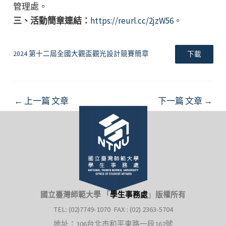
管理處。
三、活動簡章連結：
https://reurl.cc/2jzW56
。
2024 第十二屆全國大觀盃觀光設計競賽簡章
下載
Post
←
上一篇 文章
下一篇 文章
→
navigation
國立臺灣師範大學 「
學生事務處
」
版權所有
TEL: (02)7749-1070 FAX : (02) 2363-5704
地址：106台北市和平東路一段162號