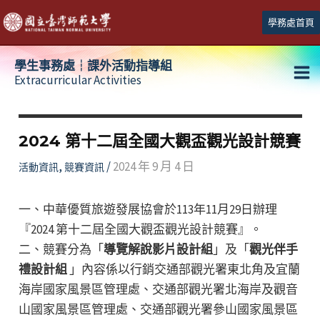
跳
學務處首頁
至
主
學生事務處┆課外活動指導組
要
Extracurricular Activities
Ma
內
容
Me
2024 第十二屆全國大觀盃觀光設計競賽
,
/
2024 年 9 月 4 日
活動資訊
競賽資訊
一、中華優質旅遊發展協會於113年11月29日辦理
『2024 第十二屆全國大觀盃觀光設計競賽』。
二、競賽分為「
導覽解說影片設計組
」及「
觀光伴手
禮設計組
」內容係以行銷交通部觀光署東北角及宜蘭
海岸國家風景區管理處、交通部觀光署北海岸及觀音
山國家風景區管理處、交通部觀光署參山國家風景區