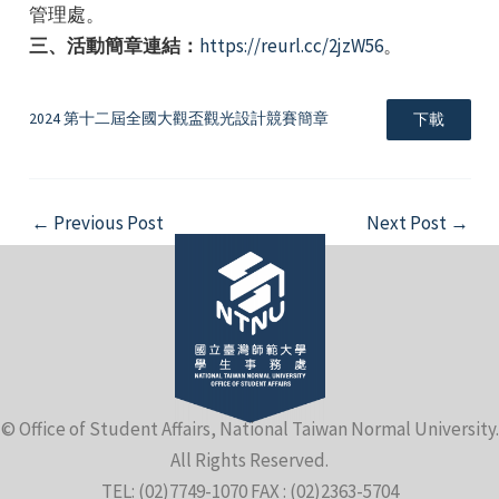
管理處。
三、活動簡章連結：
https://reurl.cc/2jzW56
。
2024 第十二屆全國大觀盃觀光設計競賽簡章
下載
e
Post
←
Previous Post
Next Post
→
navigation
e
e
© Office of Student Affairs, National Taiwan Normal University.
All Rights Reserved.
TEL: (02)7749-1070 FAX : (02)2363-5704