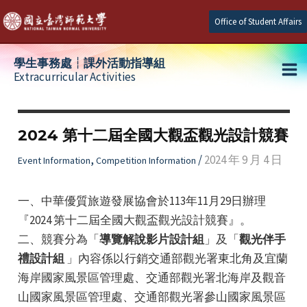
Skip
Office of Student Affairs
to
content
學生事務處┆課外活動指導組
Extracurricular Activities
Ma
e
Me
2024 第十二屆全國大觀盃觀光設計競賽
e
,
/
2024 年 9 月 4 日
Event Information
Competition Information
e
一、中華優質旅遊發展協會於113年11月29日辦理
『2024 第十二屆全國大觀盃觀光設計競賽』。
二、競賽分為「
導覽解說影片設計組
」及「
觀光伴手
禮設計組
」內容係以行銷交通部觀光署東北角及宜蘭
海岸國家風景區管理處、交通部觀光署北海岸及觀音
山國家風景區管理處、交通部觀光署參山國家風景區