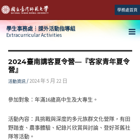
跳
學務處首頁
至
主
學生事務處┆課外活動指導組
要
Extracurricular Activities
Ma
內
容
Me
2024臺南講客夏令營—『客家青年夏令
營』
/
2024 年 5 月 22 日
活動資訊
參加對象：年滿16歲高中生及大專生。
活動內容：具挑戰與深度的多元族群文化營隊，有田
野踏查、農事體驗、紀錄片欣賞與討論、登好茶舊社
隊等活動。