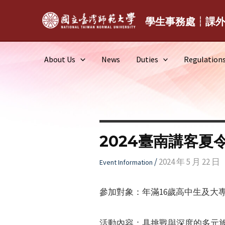
Skip
to
學生事務處┆課
content
About Us
News
Duties
Regulation
2024臺南講客
/
2024 年 5 月 22 日
Event Information
參加對象：年滿16歲高中生及大
活動內容：具挑戰與深度的多元