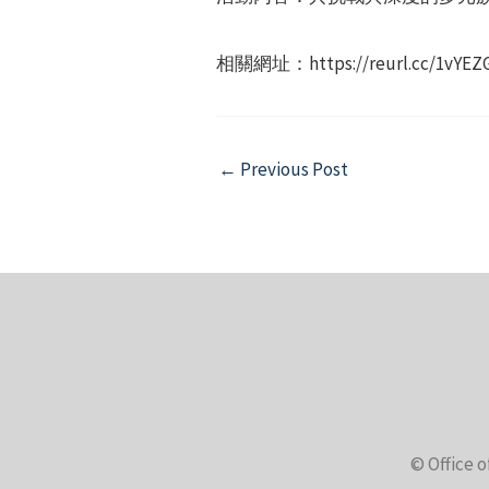
相關網址：https://reurl.cc/1vYE
Post
←
Previous Post
navigation
© Office o