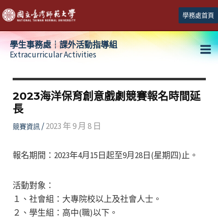
跳
學務處首頁
至
主
學生事務處┆課外活動指導組
要
Extracurricular Activities
Ma
內
容
Me
2023海洋保育創意戲劇競賽報名時間延
長
/
2023 年 9 月 8 日
競賽資訊
報名期間：2023年4月15日起至9月28日(星期四)止。
活動對象：
１、社會組：大專院校以上及社會人士。
２、學生組：高中(職)以下。