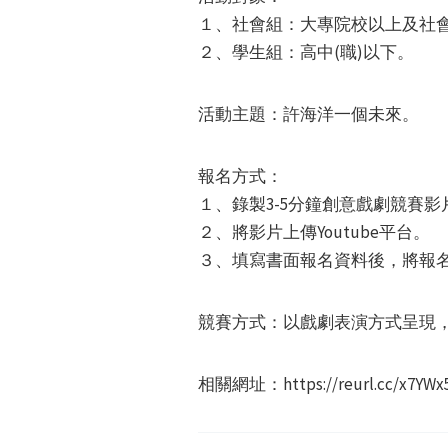
１、社會組：大專院校以上及社
２、學生組：高中(職)以下。
活動主題：許海洋一個未來。
報名方式：
１、錄製3-5分鐘創意戲劇競賽影
２、將影片上傳Youtube平台。
３、填寫書面報名資料後，將報名
競賽方式：以戲劇表演方式呈現
相關網址：https://reurl.cc/x7YW