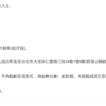
會人士。
片精華(或片段)。
資訊寄送至台北市大安區仁愛路三段24巷7號6樓(群策公關顧
，不拘戲劇呈現形式，例如舞台劇、皮影戲、布袋戲或其它形
x5。