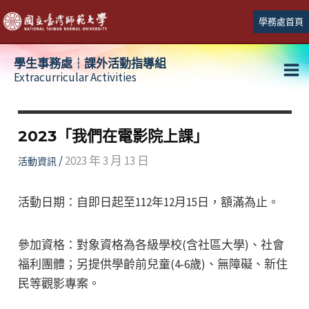
跳
學務處首頁
至
主
學生事務處┆課外活動指導組
要
Extracurricular Activities
Ma
內
容
Me
2023「我們在電影院上課」
/
2023 年 3 月 13 日
活動資訊
活動日期：自即日起至112年12月15日，額滿為止。
參加資格：對象資格為各級學校(含社區大學)、社會
福利團體；另提供學齡前兒童(4-6歲)、無障礙、新住
民等觀影專案。