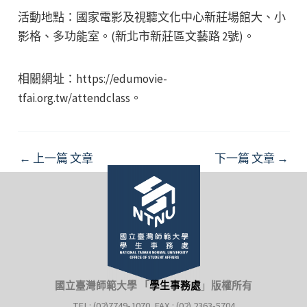
活動地點：國家電影及視聽文化中心新莊場館大、小
影格、多功能室。(新北市新莊區文藝路 2號)。
相關網址：https://edumovie-
tfai.org.tw/attendclass。
Post
←
上一篇 文章
下一篇 文章
→
navigation
國立臺灣師範大學 「
學生事務處
」
版權所有
TEL: (02)7749-1070 FAX : (02) 2363-5704