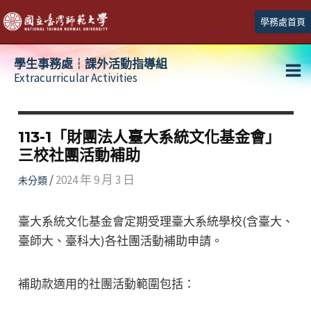
跳
學務處首頁
至
主
學生事務處┆課外活動指導組
要
Extracurricular Activities
Ma
內
容
Me
113-1「財團法人臺大系統文化基金會」
三校社團活動補助
/
2024 年 9 月 3 日
未分類
臺大系統文化基金會定期受理臺大系統學校(含臺大、
臺師大、臺科大)各社團活動補助申請。
補助款適用的社團活動範圍包括：