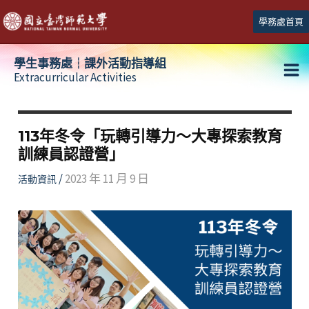
跳
學務處首頁
至
主
學生事務處┆課外活動指導組
要
Extracurricular Activities
Ma
內
容
Me
113年冬令「玩轉引導力〜大專探索教育
訓練員認證營」
/
2023 年 11 月 9 日
活動資訊