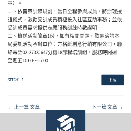
章）。
二、依旨案訓練規劃，當日全程參與成員，將辦理授
證儀式，激勵受訓成員積極投入社區互助事務；並依
受訓成員需求提供志願服務訓練時數證明。
三、檢送活動簡章1份，如有相關問題，歡迎洽詢本
局委託活動承辦單位：方格紙創意行銷有限公司，聯
絡電話02-27325647分機18課程培訓組，服務時間週一
至週五10:00～17:00。
ATTCH1-2
下載
Post
←
上一篇 文章
下一篇 文章
→
navigation