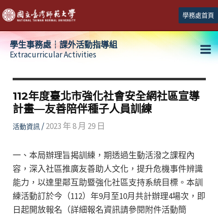
跳
學務處首頁
至
主
學生事務處┆課外活動指導組
要
Extracurricular Activities
Ma
內
容
Me
112年度臺北市強化社會安全網社區宣導
計畫—友善陪伴種子人員訓練
/
2023 年 8 月 29 日
活動資訊
一、本局辦理旨揭訓練，期透過生動活潑之課程內
容，深入社區推廣友善助人文化，提升危機事件辨識
能力，以達里鄰互助暨強化社區支持系統目標。本訓
練活動訂於今（112）年9月至10月共計辦理4場次，即
日起開放報名（詳細報名資訊請參閱附件活動簡