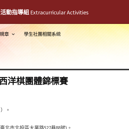
外活動指導組
Extracurricular Activities
規章
學生社團相關系統
盃西洋棋團體錦標賽
日）。
北市北投區大業路527巷88號)。