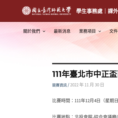
跳
至
學生事務處┆課
主
要
關於我們
最新消息
業務項目
文件
內
容
111年臺北市中正
/
2022 年 11 月 30 日
競賽資訊
比賽時間：111年12月4日（星期
比賽地點：北投會館-綜合會議廳(臺