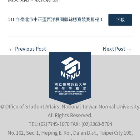
111-年臺北市中正盃西洋棋團體錦標賽競賽規程-1
下載
Post
←
Previous Post
Next Post
→
e
navigation
e
e
© Office of Student Affairs, National Taiwan Normal University.
All Rights Reserved.
TEL: (02)7749-1070 FAX : (02)2363-5704
No. 162, Sec. 1, Heping E. Rd., Da'an Dist., Taipei City 106,