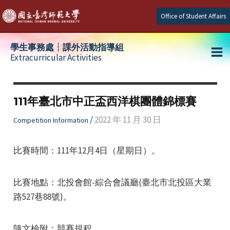
Skip
Office of Student Affairs
to
content
學生事務處┆課外活動指導組
Extracurricular Activities
Ma
e
Me
111年臺北市中正盃西洋棋團體錦標賽
e
/
2022 年 11 月 30 日
Competition Information
e
比賽時間：111年12月4日（星期日）。
比賽地點：北投會館-綜合會議廳(臺北市北投區大業
路527巷88號)。
隨文檢附：競賽規程。