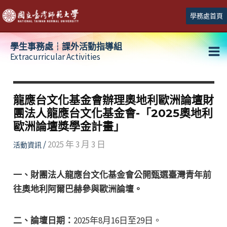
跳
學務處首頁
至
主
學生事務處┆課外活動指導組
要
Extracurricular Activities
Ma
內
容
Me
龍應台文化基金會辦理奧地利歐洲論壇財
團法人龍應台文化基金會-「2025奧地利
歐洲論壇獎學金計畫」
/
2025 年 3 月 3 日
活動資訊
一、財團法人龍應台文化基金會公開甄選臺灣青年前
往奧地利阿爾巴赫參與歐洲論壇。
二、論壇日期：
2025年8月16日至29日。