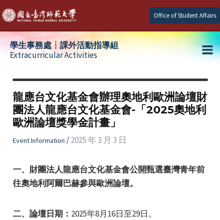
Skip
Office of Student Affairs
to
content
學生事務處┆課外活動指導組
Extracurricular Activities
Ma
e
Me
龍應台文化基金會辦理奧地利歐洲論壇財
團法人龍應台文化基金會-「2025奧地利
e
歐洲論壇獎學金計畫」
e
/
2025 年 3 月 3 日
Event Information
一、財團法人龍應台文化基金會公開甄選臺灣青年前
往奧地利阿爾巴赫參與歐洲論壇。
二、論壇日期：
2025年8月16日至29日。