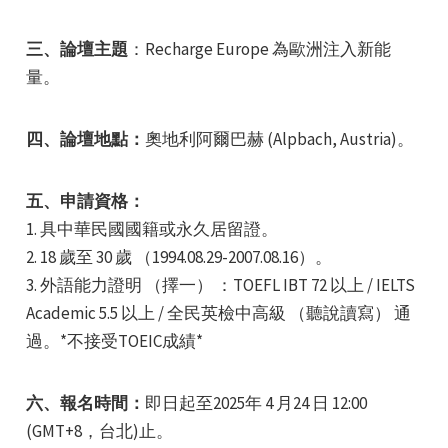
三、論壇主題
：Recharge Europe 為歐洲注入新能
量。
四、論壇地點：
奧地利阿爾巴赫 (Alpbach, Austria)。
e
五、申請資格：
1. 具中華民國國籍或永久居留證。
2. 18 歲至 30 歲 （1994.08.29-2007.08.16）。
e
3. 外語能力證明 （擇一） ：TOEFL IBT 72 以上 / IELTS
Academic 5.5 以上 / 全民英檢中高級 （聽說讀寫） 通
e
過。*不接受TOEIC成績*
六、報名時間：
即日起至2025年 4 月24 日 12:00
(GMT+8，台北)止。