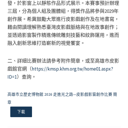
發，於影窗上以靜態作品形式展示。本賽事預計辦理
三屆，分為個人組及團體組，得獎作品將參與2029年
創作展。希冀鼓勵大眾進行皮影戲創作及在地書寫，
藉由閱讀理解熟悉臺灣皮影戲脈絡與在地故事創作；
並透過影窗製作精進傳統雕刻技藝和紋飾運用，進而
融入創新思維打造嶄新的視覺饗宴。
二、詳細比賽辦法請參考附件簡章，或至高雄市皮影
戲館官網（
https://kmsp.khm.org.tw/home01.aspx?
ID=1
）查詢。
高雄市立歷史博物館 2026 走進光之路—皮影戲影窗創作比賽 簡
章
下載