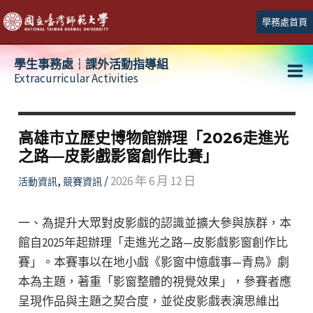
跳
學務處首頁
至
主
學生事務處┆課外活動指導組
要
Extracurricular Activities
Ma
內
容
Me
高雄市立歷史博物館辦理「2026走進光
之路—皮影戲影窗創作比賽」
,
/
2026 年 6 月 12 日
活動資訊
競賽資訊
一、為提升大眾對皮影戲的認識並擴大參與族群，本
館自2025年起辦理「走進光之路—皮影戲影窗創作比
賽」。本賽事以在地小戲《影窗中憶戲事—青鳥》劇
本為主題，著重「影窗整體的視覺效果」，參賽者應
呈現作品與主題之契合度，並從皮影戲表演思維出