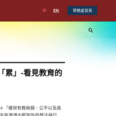
中
EN
學務處首頁
搜
尋
無「累」-看見教育的
4 「確保有教無類、公平以及高
友能激盪出框架外的想法與行