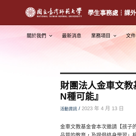
跳
至
學生事務處┆課
主
要
關於我們
最新消息
業務項目
文件
內
容
財團法人金車文教基
N種可能』
/
2023 年 4 月 13 日
活動資訊
金車文教基金會本次邀請【孩子的
品質的教育，及提倡終身學習」