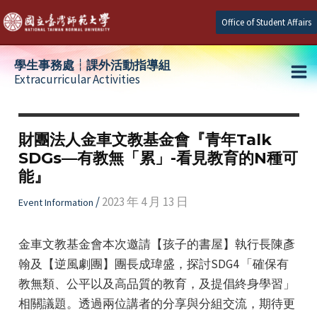
Skip
Office of Student Affairs
to
content
學生事務處┆課外活動指導組
Extracurricular Activities
Ma
e
Me
財團法人金車文教基金會『青年Talk
SDGs—有教無「累」-看見教育的N種可
e
能』
e
/
2023 年 4 月 13 日
Event Information
金車文教基金會本次邀請【孩子的書屋】執行長陳彥
翰及【逆風劇團】團長成瑋盛，探討SDG4 「確保有
教無類、公平以及高品質的教育，及提倡終身學習」
相關議題。透過兩位講者的分享與分組交流，期待更