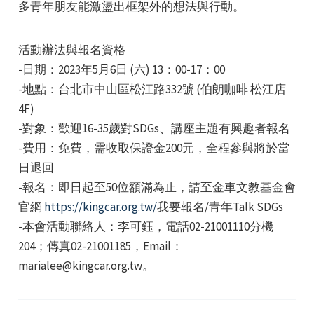
多青年朋友能激盪出框架外的想法與行動。
活動辦法與報名資格
-日期：2023年5月6日 (六) 13：00-17：00
-地點：台北市中山區松江路332號 (伯朗咖啡 松江店
4F)
e
-對象：歡迎16-35歲對SDGs、講座主題有興趣者報名
-費用：免費，需收取保證金200元，全程參與將於當
日退回
e
-報名：即日起至50位額滿為止，請至金車文教基金會
官網
https://kingcar.org.tw/
我要報名/青年Talk SDGs
e
-本會活動聯絡人：李可鈺，電話02-21001110分機
204；傳真02-21001185，Email：
marialee@kingcar.org.tw。