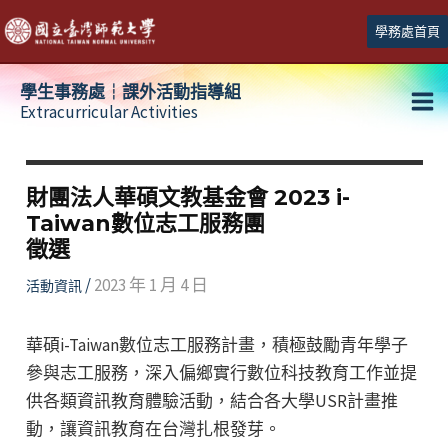
跳
學務處首頁
至
主
學生事務處┆課外活動指導組
要
Extracurricular Activities
Ma
內
容
Me
財團法人華碩文教基金會 2023 i-
Taiwan數位志工服務團
徵選
/
2023 年 1 月 4 日
活動資訊
華碩i-Taiwan數位志工服務計畫，積極鼓勵青年學子
參與志工服務，深入偏鄉實行數位科技教育工作並提
供各類資訊教育體驗活動，結合各大學USR計畫推
動，讓資訊教育在台灣扎根發芽。