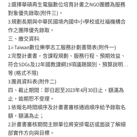
2.選擇華碩再生電腦數位培育計畫之NGO團體為服務
對象優先錄取(附件三)。
3.規劃長期與中華民國境內國中小學校或社福機構合
作之團隊優先錄取。
三、繳交資料:
1.i-Taiwan數位樂學志工服務計劃書簡表(附件一)
2.完整計畫書，含課程規劃、服務行程、預期效益、
符合SDGs及12年國教課綱19項議題類別、預算說明…
等 (格式不限)
3.團員資料表(附件二)
四、截止期間：即日起至2023年4月30日止，額滿為
止，逾期恕不受理。
1.依報名時間順序及計畫書審核通過順序給予錄取名
額，額滿為止；
2.計畫書審核期間主辦單位將安排電訪或面談了解細
部實作方向與目標。