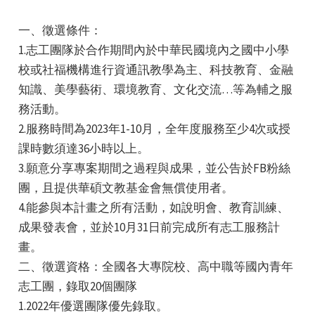
一、徵選條件：
1.志工團隊於合作期間內於中華民國境內之國中小學
校或社福機構進行資通訊教學為主、科技教育、金融
知識、美學藝術、環境教育、文化交流…等為輔之服
務活動。
e
2.服務時間為2023年1-10月，全年度服務至少4次或授
課時數須達36小時以上。
3.願意分享專案期間之過程與成果，並公告於FB粉絲
e
團，且提供華碩文教基金會無償使用者。
4.能參與本計畫之所有活動，如說明會、教育訓練、
e
成果發表會，並於10月31日前完成所有志工服務計
畫。
二、徵選資格：全國各大專院校、高中職等國內青年
志工團，錄取20個團隊
1.2022年優選團隊優先錄取。