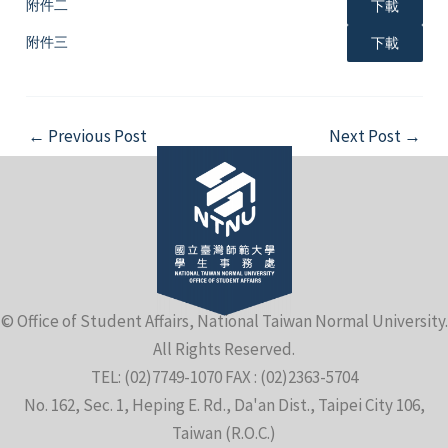
附件二
下載
附件三
下載
Post
←
Previous Post
Next Post
→
navigation
© Office of Student Affairs, National Taiwan Normal University.
All Rights Reserved.
TEL: (02)7749-1070 FAX : (02)2363-5704
No. 162, Sec. 1, Heping E. Rd., Da'an Dist., Taipei City 106,
Taiwan (R.O.C.)