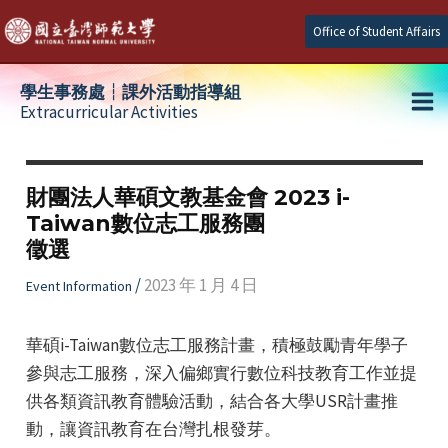
Skip
Office of Student Affairs
to
content
學生事務處┆課外活動指導組
Extracurricular Activities
Ma
e
Me
財團法人華碩文教基金會 2023 i-
Taiwan數位志工服務團
e
徵選
e
/
2023 年 1 月 4 日
Event Information
華碩i-Taiwan數位志工服務計畫，積極鼓勵青年學子
參與志工服務，深入偏鄉實行數位科技教育工作並提
供各類資訊教育體驗活動，結合各大學USR計畫推
動，讓資訊教育在台灣扎根發芽。