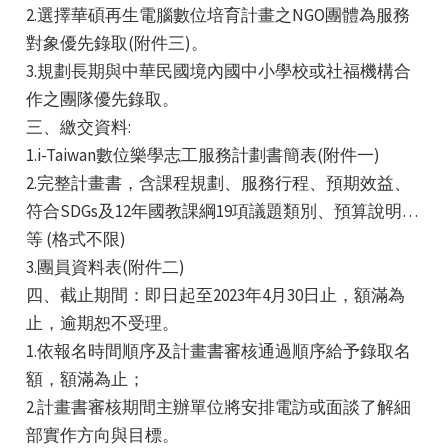
2.選擇華碩再生電腦數位培育計畫之NGO團體為服務
對象優先錄取(附件三)。
3.規劃長期與中華民國境內國中小學校或社福機構合
作之團隊優先錄取。
三、繳交資料:
1.i-Taiwan數位樂學志工服務計劃書簡表(附件一)
2.完整計畫書，含課程規劃、服務行程、預期效益、
符合SDGs及12年國教課綱19項議題類別、預算說明…
等 (格式不限)
3.團員資料表(附件二)
四、截止期間：即日起至2023年4月30日止，額滿為
止，逾期恕不受理。
1.依報名時間順序及計畫書審核通過順序給予錄取名
額，額滿為止；
2.計畫書審核期間主辦單位將安排電訪或面談了解細
部實作方向與目標。