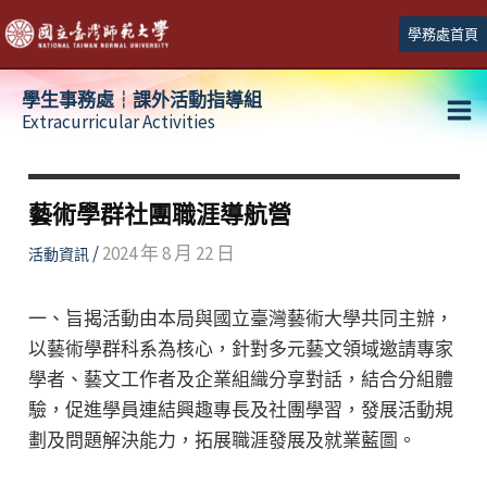
跳
學務處首頁
至
主
學生事務處┆課外活動指導組
要
Extracurricular Activities
Ma
內
容
Me
藝術學群社團職涯導航營
/
2024 年 8 月 22 日
活動資訊
一、旨揭活動由本局與國立臺灣藝術大學共同主辦，
以藝術學群科系為核心，針對多元藝文領域邀請專家
學者、藝文工作者及企業組織分享對話，結合分組體
驗，促進學員連結興趣專長及社團學習，發展活動規
劃及問題解決能力，拓展職涯發展及就業藍圖。