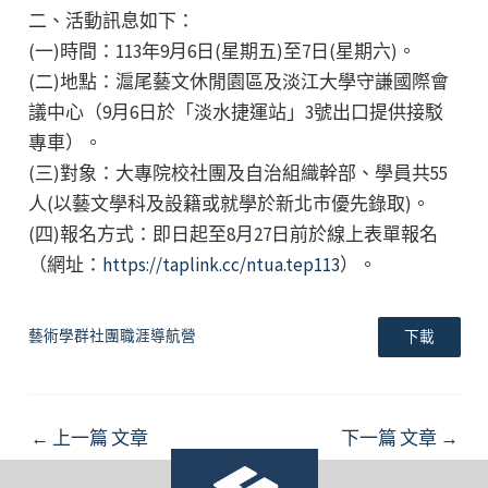
二、活動訊息如下：
(一)時間：113年9月6日(星期五)至7日(星期六)。
(二)地點：滬尾藝文休閒園區及淡江大學守謙國際會
議中心（9月6日於「淡水捷運站」3號出口提供接駁
專車）。
(三)對象：大專院校社團及自治組織幹部、學員共55
人(以藝文學科及設籍或就學於新北市優先錄取)。
(四)報名方式：即日起至8月27日前於線上表單報名
（網址：
https://taplink.cc/ntua.tep113
）。
藝術學群社團職涯導航營
下載
Post
←
上一篇 文章
下一篇 文章
→
navigation