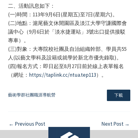
二、活動訊息如下：
(一)時間：113年9月6日(星期五)至7日(星期六)。
(二)地點：滬尾藝文休閒園區及淡江大學守謙國際會
議中心（9月6日於「淡水捷運站」3號出口提供接駁
專車）。
(三)對象：大專院校社團及自治組織幹部、學員共55
e
人(以藝文學科及設籍或就學於新北市優先錄取)。
(四)報名方式：即日起至8月27日前於線上表單報名
（網址：
https://taplink.cc/ntua.tep113
）。
e
藝術學群社團職涯導航營
下載
e
Post
←
Previous Post
Next Post
→
navigation