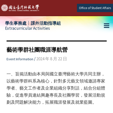
Skip
Office of Student Affairs
to
content
學生事務處┆課外活動指導組
Extracurricular Activities
Ma
e
Me
藝術學群社團職涯導航營
e
/
2024 年 8 月 22 日
Event Information
e
一、旨揭活動由本局與國立臺灣藝術大學共同主辦，
以藝術學群科系為核心，針對多元藝文領域邀請專家
學者、藝文工作者及企業組織分享對話，結合分組體
驗，促進學員連結興趣專長及社團學習，發展活動規
劃及問題解決能力，拓展職涯發展及就業藍圖。