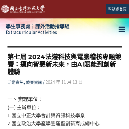
跳
學務處首頁
至
主
學生事務處┆課外活動指導組
要
Extracurricular Activities
Ma
內
容
Me
第七屆 2024法遵科技與電腦稽核專題競
賽：邁向智慧新未來，由AI賦能到創新
體驗
,
/
2024 年 11 月 13 日
活動資訊
競賽資訊
一、 辦理單位
：
(一) 主辦單位：
1. 國立中正大學會計與資訊科技學系
2. 國立政治大學產學營運暨創新育成總中心