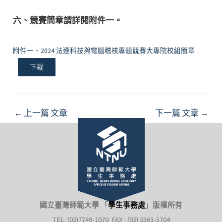
六、競賽簡章請詳閱附件一。
附件一、2024 法遵科技與電腦稽核專題競賽大專院校組簡章
下載
Post
←
上一篇 文章
下一篇 文章
→
navigation
國立臺灣師範大學 「
學生事務處
」
版權所有
TEL: (02)7749-1070 FAX : (02) 2363-5704