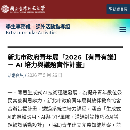
跳
學務處首頁
至
主
學生事務處┆課外活動指導組
要
Extracurricular Activities
Ma
內
容
Me
新北市政府青年局「2026【有青有議】
－ AI 培力與議題實作計畫」
/
2026 年 5 月 26 日
活動資訊
一、隨著生成式 AI 技術迅速發展，為提升青年數位公
民素養與思辨力，新北市政府青年局與放伴教育協會
合辦旨揭計畫。透過系統性培力課程，涵蓋「生成式
AI的邏輯應用、AI與心智風險、溝通討論技巧及AI議
題轉譯活動設計」，協助青年建立完整知能基礎，並