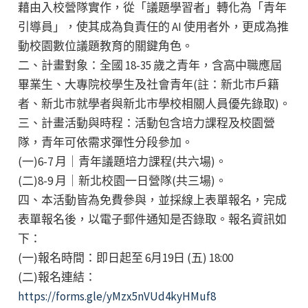
藉由入校營隊實作，從「議題學習者」轉化為「青年
引導員」，使其成為負責任的 AI 使用者外，更成為推
動校園數位議題教育的關鍵角色。
二、計畫對象：全國 18-35 歲之青年，含高中職應屆
畢業生、大專院校學生及社會青年(註：新北市戶籍
者、新北市就學者與新北市學校相關人員優先錄取)。
三、計畫活動與時程：活動包含培力課程及校園營
隊，青年可依需求彈性分段參加。
(一)6-7 月｜青年議題培力課程(共六場)。
(二)8-9 月｜新北校園一日營隊(共三場)。
四、本活動皆為免費參與，並採線上表單報名，完成
表單報名後，以電子郵件通知是否錄取。報名資訊如
下：
(一)報名時間：即日起至 6月19日 (五) 18:00
(二)報名連結：
https://forms.gle/yMzx5nVUd4kyHMuf8