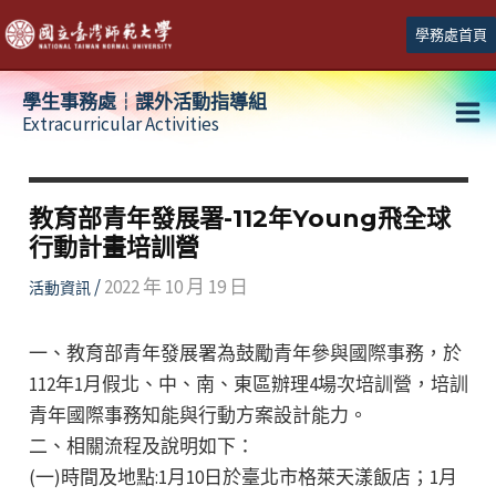
跳
學務處首頁
至
主
學生事務處┆課外活動指導組
要
Extracurricular Activities
Ma
內
容
Me
教育部青年發展署-112年Young飛全球
行動計畫培訓營
/
2022 年 10 月 19 日
活動資訊
一、教育部青年發展署為鼓勵青年參與國際事務，於
112年1月假北、中、南、東區辦理4場次培訓營，培訓
青年國際事務知能與行動方案設計能力。
二、相關流程及說明如下：
(一)時間及地點:1月10日於臺北市格萊天漾飯店；1月