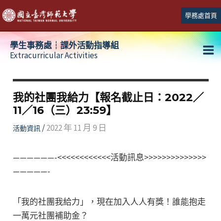
跳
學務處首頁
至
主
學生事務處┆課外活動指導組
要
Extracurricular Activities
Ma
內
容
Me
我的社團我給力【報名截止日：2022／
11／16（三）23:59】
/
2022 年 11 月 9 日
活動資訊
——————-<<<<<<<<<<<<活動訊息>>>>>>>>>>>>>>
—————-
「我的社團我給力」，現在加入人人有獎！誰能抱走
一萬元社團補助金？