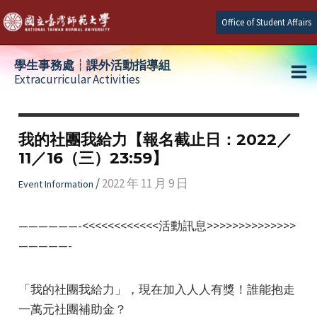
Skip
Office of Student Affairs
to
content
學生事務處┆課外活動指導組
Extracurricular Activities
Ma
e
Me
我的社團我給力【報名截止日：2022／
11／16（三）23:59】
e
/
2022 年 11 月 9 日
Event Information
e
——————-<<<<<<<<<<<<活動訊息>>>>>>>>>>>>>>
—————-
「我的社團我給力」，現在加入人人有獎！誰能抱走
一萬元社團補助金？