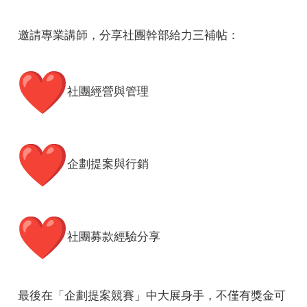
邀請專業講師，分享社團幹部給力三補帖：
️社團經營與管理
e
️企劃提案與行銷
e
e
️社團募款經驗分享
最後在「企劃提案競賽」中大展身手，不僅有獎金可