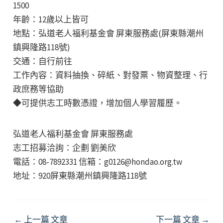
1500
年齡：12歲以上皆可
地點：弘道老人福利基金會 屏東服務處(屏東縣潮州
鎮興隆路118號)
交通：自行前往
工作內容：資料抽換、碎紙、對發票、物資整理、行
政庶務等協助
◆可提供志工時數憑證，增加個人學習履歷。
弘道老人福利基金會 屏東服務處
志工招募洽詢：企劃 劉美欣
電話：08-7892331 信箱：g0126@hondao.org.tw
地址：920屏東縣潮州鎮興隆路118號
Post
←
上一篇 文章
下一篇 文章
→