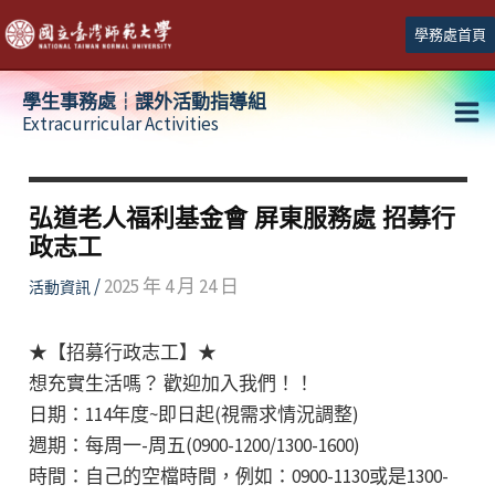
跳
學務處首頁
至
主
學生事務處┆課外活動指導組
要
Extracurricular Activities
Ma
內
容
Me
弘道老人福利基金會 屏東服務處 招募行
政志工
/
2025 年 4 月 24 日
活動資訊
★【招募行政志工】★
想充實生活嗎？ 歡迎加入我們！！
日期：114年度~即日起(視需求情況調整)
週期：每周一-周五(0900-1200/1300-1600)
時間：自己的空檔時間，例如：0900-1130或是1300-