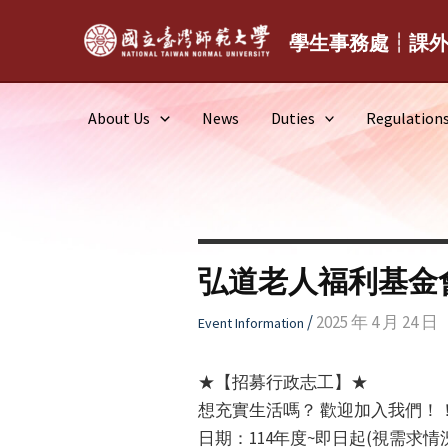
Skip
to
學生事務處┆課
content
About Us
News
Duties
Regulation
弘道老人福利基金
/
2025 年 4 月 24 日
Event Information
★【招募行政志工】★
想充實生活嗎？ 歡迎加入我們！
日期：114年度~即日起(視需求情