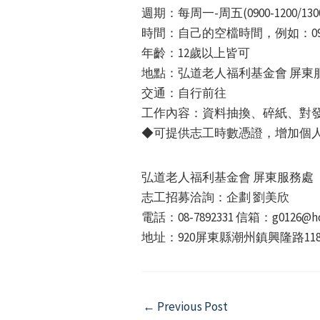
週期：每周一-周五(0900-1200/1300-
時間：自己的空檔時間，例如：0900-1
年齡：12歲以上皆可
地點：弘道老人福利基金會 屏東服
交通：自行前往
工作內容：資料抽換、碎紙、對
◆可提供志工時數憑證，增加個
弘道老人福利基金會 屏東服務處
志工招募洽詢：企劃 劉美欣
電話：08-7892331 信箱：g0126@hon
地址：920屏東縣潮州鎮興隆路11
Post
←
Previous Post