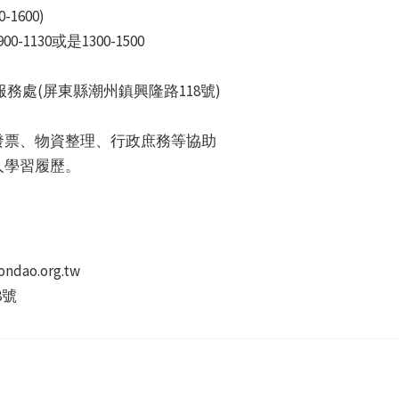
1600)
130或是1300-1500
務處(屏東縣潮州鎮興隆路118號)
發票、物資整理、行政庶務等協助
人學習履歷。
dao.org.tw
8號