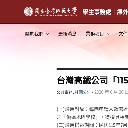
跳
至
學生事務處┆課
主
要
關於我們
最新消息
業務項目
文件
內
容
台灣高鐵公司「1
,
/
2026 年 6 月 26 
公共事務
社團公告
(一)適用對象：每團申請人數需
之「偏遠地區學校」，得檢具相
(二)適用搭乘期間：民國115年7