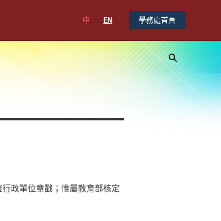
中
EN
學務處首頁
搜
尋
加蓋行政單位章戳；惟屬教育部核定