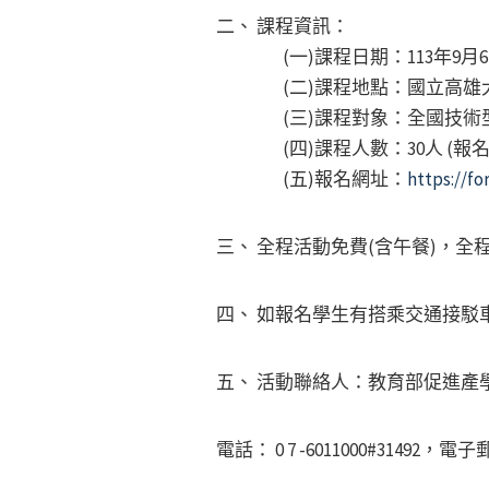
二、 課程資訊：
(一)課程日期：113年9月6日 9:
(二)課程地點：國立高雄大學學
(三)課程對象：全國技術型
(四)課程人數：30人 (報名時
(五)報名網址：
https://f
三、 全程活動免費(含午餐)，
四、 如報名學生有搭乘交通接駁
五、 活動聯絡人：教育部促進產
電話： 0 7 -6011000#31492，電子郵