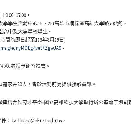
00~17:00。
生活動中心1F、2F(高雄市楠梓區高雄大學路700號)。
高中及大專學校學生。
間為即日起至113年8月19日)
orms.gle/nyMDEg4ve3tZgwJA9
。
全程參與者授予研習證書。
車需求達20人，會於活動前另提供接駁資訊。
學連結合作育才平臺-國立高雄科技大學執行辦公室蕭于凱副
件：karlhsiao@nkust.edu.tw。