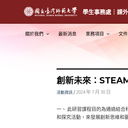
跳
至
學生事務處┆課
主
要
關於我們
最新消息
業務項目
文件
內
容
創新未來：STE
/
2024 年 7 月 30 日
活動資訊
一、 此研習課程目的為通過結
和探究活動，來發展創新思維和