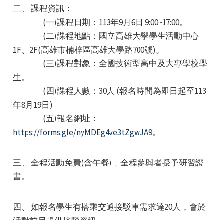
二、 課程資訊：
(一)課程日期：113年9月6日 9:00~17:00。
(二)課程地點：國立高雄大學學生活動中心
1F、2F(高雄市楠梓區高雄大學路700號)。
(三)課程對象：全國技術型高中及大專學校學
生。
e
(四)課程人數：30人 (報名時間為即日起至113
年8月19日)
(五)報名網址：
e
https://forms.gle/nyMDEg4ve3tZgwJA9
。
e
三、 全程活動免費(含午餐)，全程參與者授予研習證
書。
四、 如報名學生有搭乘交通接駁車需求達20人，會於