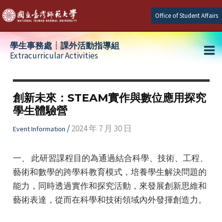
Skip
Office of Student Affairs
to
content
學生事務處┆課外活動指導組
Extracurricular Activities
Ma
e
Me
創新未來：STEAM實作與數位應用探究
學生體驗營
e
/
2024 年 7 月 30 日
Event Information
e
一、 此研習課程目的為通過結合科學、技術、工程、
藝術和數學的跨學科教育模式，培養學生解決問題的
能力，同時透過實作和探究活動，來發展創新思維和
藝術表達，從而在科學和技術領域內外發揮創造力。