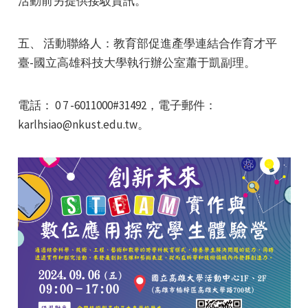
活動前另提供接駁資訊。
五、 活動聯絡人：教育部促進產學連結合作育才平
臺-國立高雄科技大學執行辦公室蕭于凱副理。
電話： 0 7 -6011000#31492，電子郵件：
karlhsiao@nkust.edu.tw。