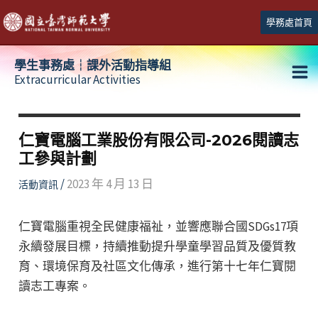
跳
學務處首頁
至
主
學生事務處┆課外活動指導組
要
Extracurricular Activities
Ma
內
容
Me
仁寶電腦工業股份有限公司-2026閱讀志
工參與計劃
/
2023 年 4 月 13 日
活動資訊
仁寶電腦重視全民健康福祉，並響應聯合國SDGs17項
永續發展目標，持續推動提升學童學習品質及優質教
育、環境保育及社區文化傳承，進行第十七年仁寶閱
讀志工專案。