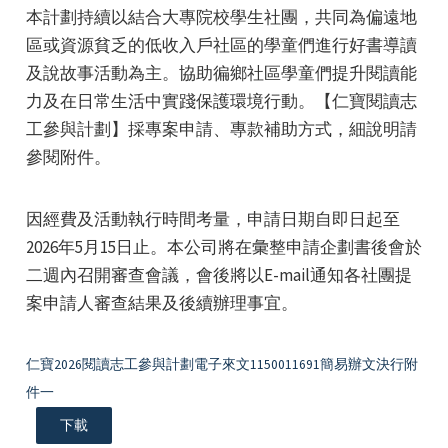
本計劃持續以結合大專院校學生社團，共同為偏遠地
區或資源貧乏的低收入戶社區的學童們進行好書導讀
及說故事活動為主。協助徧鄉社區學童們提升閱讀能
力及在日常生活中實踐保護環境行動。【仁寶閱讀志
工參與計劃】採專案申請、專款補助方式，細說明請
參閱附件。
e
因經費及活動執行時間考量，申請日期自即日起至
2026年5月15日止。本公司將在彙整申請企劃書後會於
e
二週內召開審查會議，會後將以E-mail通知各社團提
案申請人審查結果及後續辦理事宜。
e
仁寶2026閱讀志工參與計劃電子來文1150011691簡易辦文決行附
件一
下載