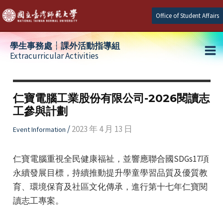
Skip
Office of Student Affairs
to
content
學生事務處┆課外活動指導組
Extracurricular Activities
Ma
e
Me
仁寶電腦工業股份有限公司-2026閱讀志
工參與計劃
e
/
2023 年 4 月 13 日
Event Information
e
仁寶電腦重視全民健康福祉，並響應聯合國SDGs17項
永續發展目標，持續推動提升學童學習品質及優質教
育、環境保育及社區文化傳承，進行第十七年仁寶閱
讀志工專案。