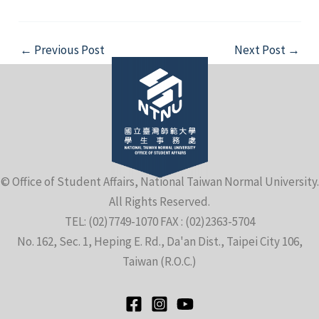
Post
←
Previous Post
Next Post
→
navigation
© Office of Student Affairs, National Taiwan Normal University.
All Rights Reserved.
TEL: (02)7749-1070 FAX : (02)2363-5704
No. 162, Sec. 1, Heping E. Rd., Da'an Dist., Taipei City 106,
Taiwan (R.O.C.)