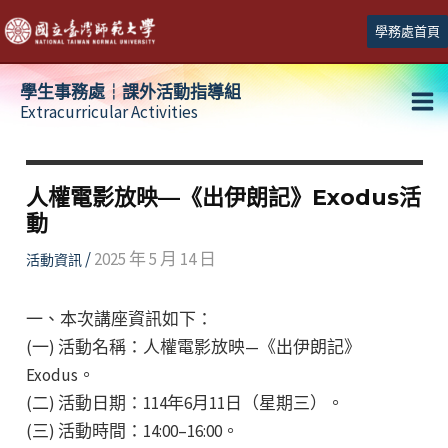
跳
學務處首頁
至
主
學生事務處┆課外活動指導組
要
Extracurricular Activities
Ma
內
容
Me
人權電影放映—《出伊朗記》Exodus活
動
/
2025 年 5 月 14 日
活動資訊
一、本次講座資訊如下：
(一) 活動名稱：人權電影放映—《出伊朗記》
Exodus。
(二) 活動日期：114年6月11日（星期三）。
(三) 活動時間：14:00–16:00。