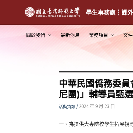
跳
至
學生事務處┆課
主
要
關於我們
最新消息
業務項目
文件
內
容
中華民國僑務委員會
尼團)」輔導員甄
/
2024 年 9 月 23 日
活動資訊
一、為提供大專院校學生拓展視