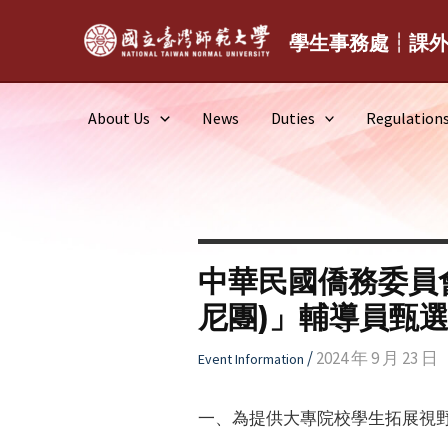
Skip
to
學生事務處┆課
content
About Us
News
Duties
Regulation
中華民國僑務委員會
尼團)」輔導員甄
/
2024 年 9 月 23 日
Event Information
一、為提供大專院校學生拓展視