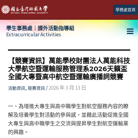
跳
學務處首頁
至
主
學生事務處┆課外活動指導組
要
Extracurricular Activities
Ma
內
容
Me
【競賽資訊】萬能學校財團法人萬能科技
大學航空暨運輸服務管理系2026天籟盃
全國大專暨高中航空暨運輸廣播詞競賽
,
/
2026 年 3 月 13 日
活動資訊
競賽資訊
一、為增進大專生與高中職學生對航空服務內容的瞭
解及培養學生對活動的參與感，並藉此活動促進全國
大專生與高中職學生之交流與提昇學生對航空運輸業
的興趣。