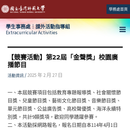
跳
學務處首頁
至
主
學生事務處┆課外活動指導組
要
Extracurricular Activities
Ma
內
容
Me
【競賽活動】第22屆「金聲獎」校園廣
播節目
/
2025 年 2 月 27 日
活動資訊
一、本屆競賽項目包括教育專題報導獎、社會關懷節
目獎、兒童節目獎、藝術文化節目獎、音樂節目獎、
單元節目獎、公益廣告獎、高校聲優獎、海洋永續特
別獎，共計9類獎項，歡迎同學踴躍參賽。
二、本活動採網路報名，報名日期自本114年4月1日