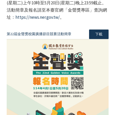
(星期二)上午10時至5月20日(星期二)晚上23:59截止。
活動簡章及報名請至本臺官網「金聲獎專區」查詢網
址：
https://news.ner.gov.tw/
。
第22屆金聲獎校園廣播節目競賽活動簡章
下載
e
e
e