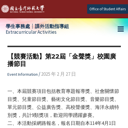
Skip
Office of Student Affairs
to
content
學生事務處┆課外活動指導組
Extracurricular Activities
Ma
e
Me
【競賽活動】第22屆「金聲獎」校園廣
播節目
e
/
2025 年 2 月 27 日
Event Information
e
一、本屆競賽項目包括教育專題報導獎、社會關懷節
目獎、兒童節目獎、藝術文化節目獎、音樂節目獎、
單元節目獎、公益廣告獎、高校聲優獎、海洋永續特
別獎，共計9類獎項，歡迎同學踴躍參賽。
二、本活動採網路報名，報名日期自本114年4月1日