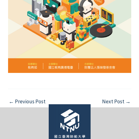
Post
←
Previous Post
Next Post
→
navigation