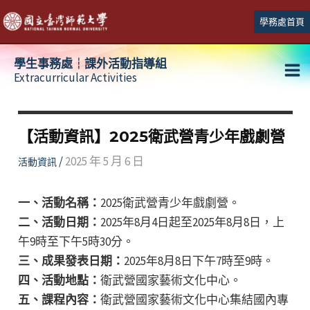
跳
學務處首頁
至
主
學生事務處┆課外活動指導組
要
Extracurricular Activities
Ma
內
容
Me
【活動資訊】2025衛武營青少年戲劇營
/
2025 年 5 月 6 日
活動資訊
一、活動名稱：
2025衛武營青少年戲劇營。
二、活動日期：
2025年8月4日起至2025年8月8日，上
午9時至下午5時30分。
三、成果發表日期：
2025年8月8日下午7時至9時。
四、活動地點：
衛武營國家藝術文化中心。
五、課程內容：
衛武營國家藝術文化中心集結國內專