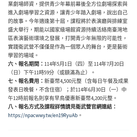
業劇場師資，提供青少年幕前幕後全方位劇場探索與
進入劇場學習之資源，讓青少年踏入劇場，說出自己
的故事。今年適逢第十屆，課程將於表演廳與排練室
盛大舉行，期能以國家級場館資源持續活絡南臺灣地
區表演藝術環境之發展，打開青少年無限的可能性，
實踐衛武營不僅僅是作為一個眾人的舞台，更是藝術
學習的場域。
六、報名期間：
114年5月1日（四）至 114年7月20日
（日）下午11時59分（或額滿為止）。
七、報名費用：
新臺幣4,500元整（含每日午餐及成果
發表日晚餐，不含住宿）；於114年6月30日（一）中
午12時前報名則享有早鳥優惠新臺幣4,200元整。
八、報名方式及課程詳情請見衛武營官網連結：
https://npacwwy.tw/en19RyuAb
。