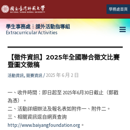
跳
學務處首頁
至
主
學生事務處┆課外活動指導組
要
Extracurricular Activities
Ma
內
容
Me
【徵件資訊】2025年全國聯合徵文比賽
暨圖文徵稿
,
/
2025 年 6 月 2 日
活動資訊
競賽資訊
一、收件時間：即日起至 2025年6月30日截止（郵戳
為憑）。
二、活動詳細辦法及報名表如附件一、附件二。
三、相關資訊逕自網頁查詢
http://www.baiyangfoundation.org
。